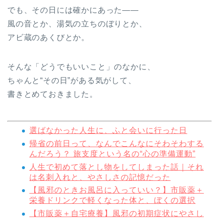
でも、その日には確かにあった——
風の音とか、湯気の立ちのぼりとか、
アビ蔵のあくびとか。
そんな「どうでもいいこと」のなかに、
ちゃんと“その日”がある気がして、
書きとめておきました。
選ばなかった人生に、ふと会いに行った日
帰省の前日って、なんでこんなにそわそわする
んだろう？ 旅支度という名の“心の準備運動”
人生で初めて落とし物をしてしまった話｜それ
は名刺入れと、やさしさの記憶だった
【風邪のときお風呂に入っていい？】市販薬＋
栄養ドリンクで軽くなった体と、ぼくの選択
【市販薬＋自宅療養】風邪の初期症状にやさし