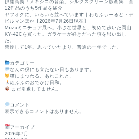
伊藤髙義「メキシコの音楽」シルクスクリーン版画集｜全
12作品のうち5作品を紹介
ヤフオクに、いろいろ並べています｜わちふぃーるど・デ
ビルマンほか【2026年7月26日現在】
Mozuミニチュア展へ。小さな世界と、初めて歩いた岡山
KY-42Cを買った。ガラケーが好きだった頃を思い出し
た。
禁煙して1年。思っていたより、普通の一年でした。
カテゴリー
なんの役にも立たない日もあります。
猫にまつわる、あれこれと。
ぬふふのおでかけ日和。
まだ引退してません。
コメント
表示できるコメントはありません。
アーカイブ
2026年7月