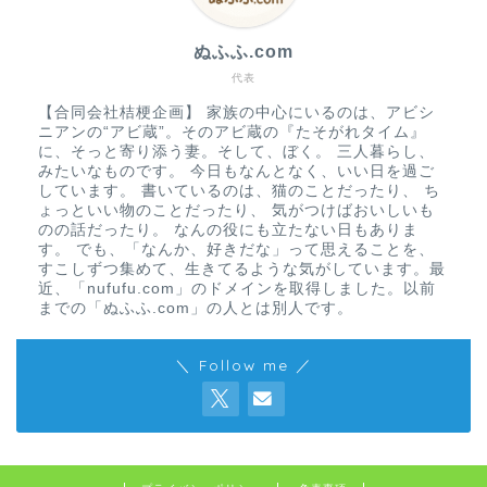
ぬふふ.com
代表
【合同会社桔梗企画】 家族の中心にいるのは、アビシ
ニアンの“アビ蔵”。そのアビ蔵の『たそがれタイム』
に、そっと寄り添う妻。そして、ぼく。 三人暮らし、
みたいなものです。 今日もなんとなく、いい日を過ご
しています。 書いているのは、猫のことだったり、 ち
ょっといい物のことだったり、 気がつけばおいしいも
のの話だったり。 なんの役にも立たない日もありま
す。 でも、「なんか、好きだな」って思えることを、
すこしずつ集めて、生きてるような気がしています。最
近、「nufufu.com」のドメインを取得しました。以前
までの「ぬふふ.com」の人とは別人です。
＼ Follow me ／