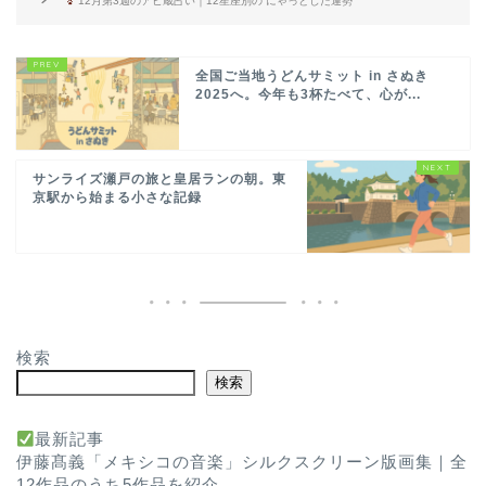
12月第3週のアビ蔵占い｜12星座別の“にゃっとした運勢
全国ご当地うどんサミット in さぬき
2025へ。今年も3杯たべて、心が...
サンライズ瀬戸の旅と皇居ランの朝。東
京駅から始まる小さな記録
検索
検索
最新記事
伊藤髙義「メキシコの音楽」シルクスクリーン版画集｜全
12作品のうち5作品を紹介