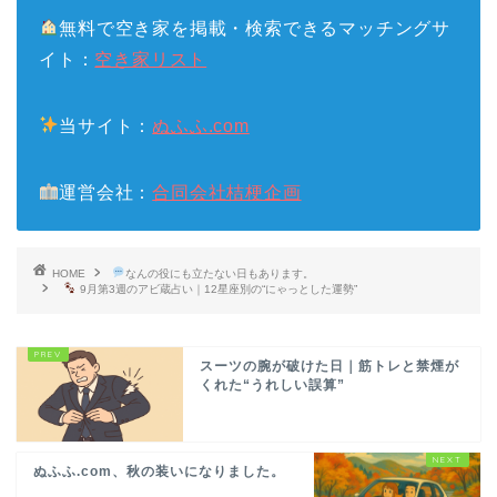
無料で空き家を掲載・検索できるマッチングサ
イト：
空き家リスト
当サイト：
ぬふふ.com
運営会社：
合同会社桔梗企画
HOME
なんの役にも立たない日もあります。
9月第3週のアビ蔵占い｜12星座別の“にゃっとした運勢”
スーツの腕が破けた日｜筋トレと禁煙が
くれた“うれしい誤算”
ぬふふ.com、秋の装いになりました。