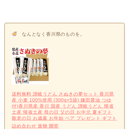
なんとなく香川県のものを。
送料無料 讃岐うどん さぬきの夢セット 香川県
産 小麦 100%使用 (300g×5袋) 鎌田醤油 つゆ
付)香川県産 香川 国産 うどん 讃岐うどん 帰省
土産 帰省土産 母の日 父の日 お中元 夏ギフト
敬老の日 お歳暮 お年始 ペア プレゼント ギフト
詰め合わせ 進物 贈答