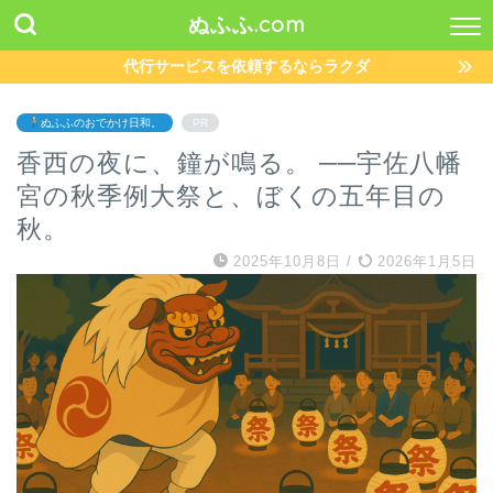
ぬふふ.com
代行サービスを依頼するならラクダ
ぬふふのおでかけ日和。
PR
香西の夜に、鐘が鳴る。 ──宇佐八幡
宮の秋季例大祭と、ぼくの五年目の
秋。
2025年10月8日
/
2026年1月5日