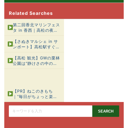
Related Searches
第二回香北マリンフェス
タ in 香西｜高松の夜空
を彩った圧巻の花火大会
【さぬきマルシェ in サ
ンポート】高松駅すぐ！
キッチンカーと地元野菜
を楽しむ休日
【高松 観光】GWの栗林
公園は“静けさの中のに
ぎわい”だった｜やさし
い庭と、五感の旅
【PR】ねこのきもち
｜“毎日がちょっと楽に
なる”猫のしあわせヒン
ト集
SEARCH