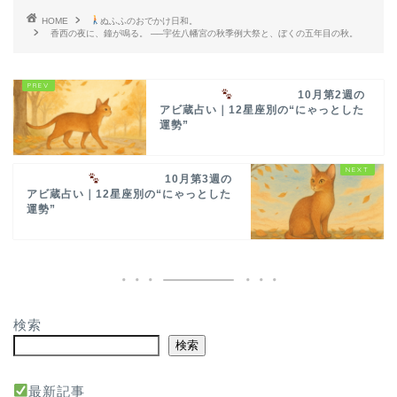
HOME
ぬふふのおでかけ日和。
香西の夜に、鐘が鳴る。 ──宇佐八幡宮の秋季例大祭と、ぼくの五年目の秋。
10月第2週の
アビ蔵占い｜12星座別の“にゃっとした
運勢”
10月第3週の
アビ蔵占い｜12星座別の“にゃっとした
運勢”
検索
検索
最新記事