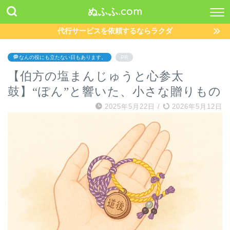
ぬふふ.com
代行サービスを依頼するならラクダ
なんの役にも立たない日もあります。
PR
【伯方の塩まんじゅうと心参太
鼓】“ぽん”と響いた、小さな贈りもの
2025年5月22日
/
2026年5月12日