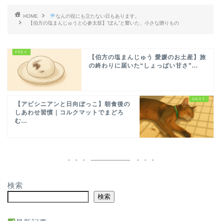
HOME
なんの役にも立たない日もあります。
【伯方の塩まんじゅうと心参太鼓】“ぽん”と響いた、小さな贈りもの
【伯方の塩まんじゅう 愛媛のお土産】旅
の終わりに届いた“しょっぱい甘さ”...
【アビシニアンと日向ぼっこ】朝食後の
しあわせ習慣｜コルクマットでまどろ
む...
検索
検索