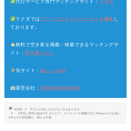
代行サービス専門マッチングサイト：
ラクダ
ラクダでは
アフィリエイトパートナーを募集
し
ております。
無料で空き家を掲載・検索できるマッチングサ
イト：
空き家リスト
当サイト：
ぬふふ.com
運営会社：
合同会社桔梗企画
HOME
なんの役にも立たない日もあります。
【手回し焙煎の始め方】ボリビア・コパカバーナ農園の豆と“Baisen-e”の記録｜
8年ものの焙煎機と、静かな午後