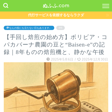
ぬふふ.com
代行サービスを依頼するならラクダ
なんの役にも立たない日もあります。
PR
【手回し焙煎の始め方】ボリビア・コ
パカバーナ農園の豆と“Baisen-e”の記
録｜8年ものの焙煎機と、静かな午後
2025年5月6日
/
2025年12月30日