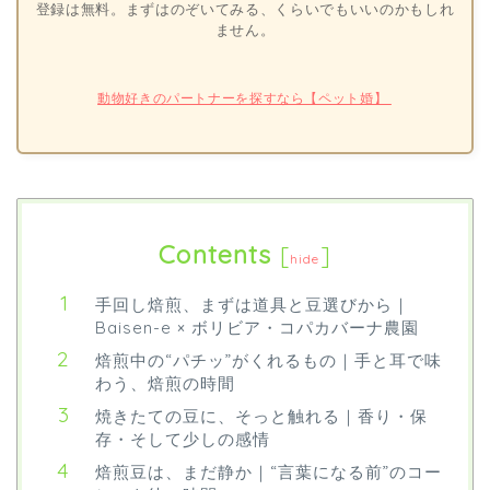
登録は無料。まずはのぞいてみる、くらいでもいいのかもしれ
ません。
動物好きのパートナーを探すなら【ペット婚】
Contents
[
]
hide
手回し焙煎、まずは道具と豆選びから｜
Baisen-e × ボリビア・コパカバーナ農園
焙煎中の“パチッ”がくれるもの｜手と耳で味
わう、焙煎の時間
焼きたての豆に、そっと触れる｜香り・保
存・そして少しの感情
焙煎豆は、まだ静か｜“言葉になる前”のコー