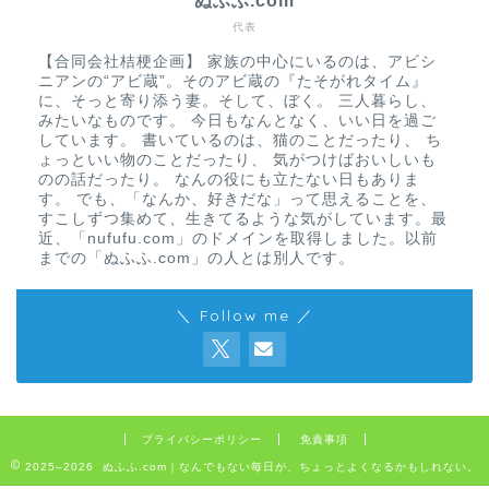
ぬふふ.com
代表
【合同会社桔梗企画】 家族の中心にいるのは、アビシ
ニアンの“アビ蔵”。そのアビ蔵の『たそがれタイム』
に、そっと寄り添う妻。そして、ぼく。 三人暮らし、
みたいなものです。 今日もなんとなく、いい日を過ご
しています。 書いているのは、猫のことだったり、 ち
ょっといい物のことだったり、 気がつけばおいしいも
のの話だったり。 なんの役にも立たない日もありま
す。 でも、「なんか、好きだな」って思えることを、
すこしずつ集めて、生きてるような気がしています。最
近、「nufufu.com」のドメインを取得しました。以前
までの「ぬふふ.com」の人とは別人です。
＼ Follow me ／
プライバシーポリシー
免責事項
2025–2026 ぬふふ.com｜なんでもない毎日が、ちょっとよくなるかもしれない。