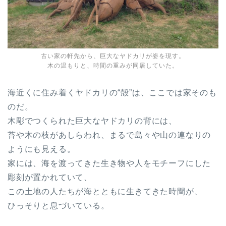
古い家の軒先から、巨大なヤドカリが姿を現す。
木の温もりと、時間の重みが同居していた。
海近くに住み着くヤドカリの“殻”は、ここでは家そのも
のだ。
木彫でつくられた巨大なヤドカリの背には、
苔や木の枝があしらわれ、まるで島々や山の連なりの
ようにも見える。
家には、海を渡ってきた生き物や人をモチーフにした
彫刻が置かれていて、
この土地の人たちが海とともに生きてきた時間が、
ひっそりと息づいている。