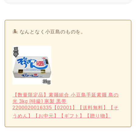
🏝 なんとなく小豆島のものを。
【数量限定品】素麺組合 小豆島手延素麺 島の
光 3kg [特級] 寒製 黒帯
2200020016335【02001】【送料無料】【そ
うめん】【お中元】【ギフト】【贈り物】