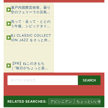
瀬戸内国際芸術祭。曇り
空のフェリーで小豆島
へ。
洗って・走って・ととの
う午後。シビックタイプ
R（EP3）の洗車＆ワッ
クス→かざし温泉へ
BJ CLASSIC COLLECT
ION JAZZ をそっと外
して、イオンラウンジで
ひと息ついた午後｜無料
アイスコーヒーと静かな
特別席
【PR】ねこのきもち
｜“毎日がちょっと楽に
なる”猫のしあわせヒン
ト集
SEARCH
RELATED SEARCHES:
アビシニアン
ちょっといい物