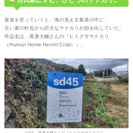
坂道を登っていくと、海の見える集落の中に、
古い家の軒先から巨大なヤドカリが顔を出していた。
作品名は、尾身大輔さんの『ヒトクサヤドカリ
（Human Home Hermit Crab）』。
sd45。尾身大輔さんの《ヒトクサヤドカリ》。