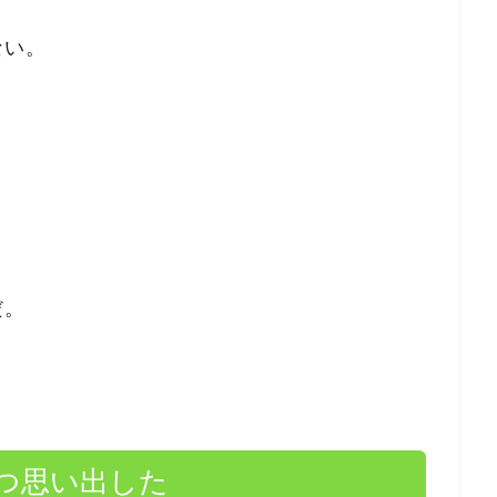
ない。
だ。
つ思い出した