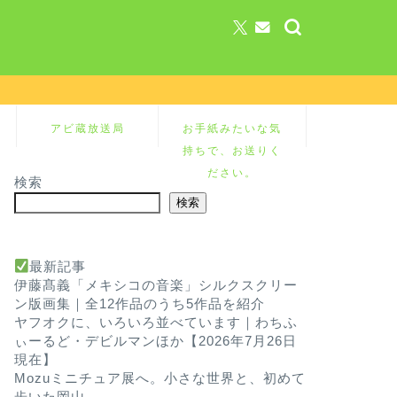
アビ蔵放送局
お手紙みたいな気
持ちで、お送りく
ださい。
検索
検索
最新記事
伊藤髙義「メキシコの音楽」シルクスクリー
ン版画集｜全12作品のうち5作品を紹介
ヤフオクに、いろいろ並べています｜わちふ
ぃーるど・デビルマンほか【2026年7月26日
現在】
Mozuミニチュア展へ。小さな世界と、初めて
歩いた岡山