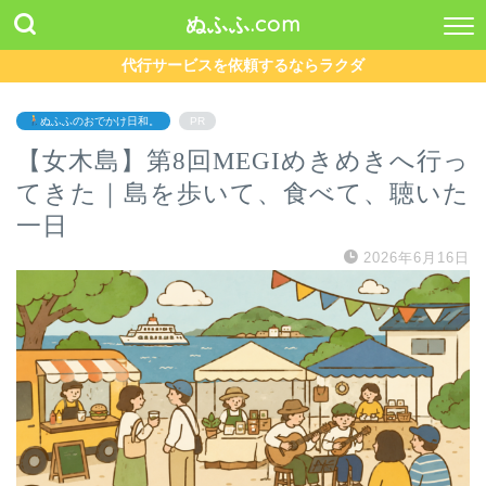
ぬふふ.com
代行サービスを依頼するならラクダ
ぬふふのおでかけ日和。
PR
【女木島】第8回MEGIめきめきへ行っ
てきた｜島を歩いて、食べて、聴いた
一日
2026年6月16日