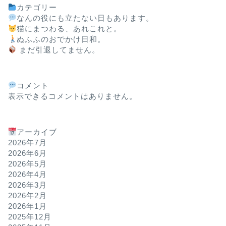
カテゴリー
なんの役にも立たない日もあります。
猫にまつわる、あれこれと。
ぬふふのおでかけ日和。
まだ引退してません。
なんの役にも立たない日もあります。
KY-42Cを
頃を思い出し
コメント
KY-42Cというガラ
表示できるコメントはありません。
画面をアビ蔵にして、
タイとは違 …
アーカイブ
2026年7月
2026年6月
なんの役にも立たない日もあります。
禁煙して1年
2026年5月
年でした。
2026年4月
2026年3月
26年間吸っていたタ
2026年2月
ると、「禁煙を頑張っ
2026年1月
ていった一年」だ …
2025年12月