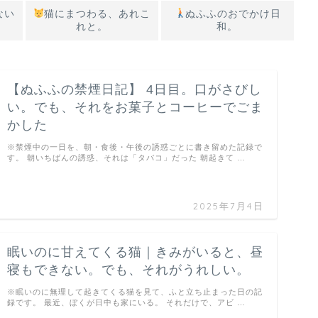
ない
猫にまつわる、あれこ
ぬふふのおでかけ日
れと。
和。
【ぬふふの禁煙日記】 4日目。口がさびし
い。でも、それをお菓子とコーヒーでごま
かした
※禁煙中の一日を、朝・食後・午後の誘惑ごとに書き留めた記録で
す。 朝いちばんの誘惑、それは「タバコ」だった 朝起きて …
2025年7月4日
眠いのに甘えてくる猫｜きみがいると、昼
寝もできない。でも、それがうれしい。
※眠いのに無理して起きてくる猫を見て、ふと立ち止まった日の記
録です。 最近、ぼくが日中も家にいる。 それだけで、アビ …