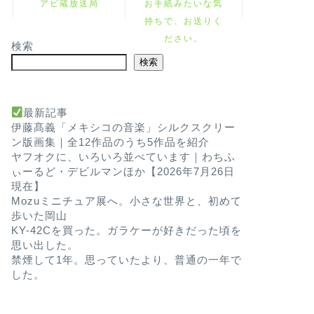
アビ蔵放送局
お手紙みたいな気
持ちで、お送りく
ださい。
検索
検索
最新記事
伊藤髙義「メキシコの音楽」シルクスクリー
ン版画集｜全12作品のうち5作品を紹介
ヤフオクに、いろいろ並べています｜わちふ
ぃーるど・デビルマンほか【2026年7月26日
現在】
Mozuミニチュア展へ。小さな世界と、初めて
歩いた岡山
KY-42Cを買った。ガラケーが好きだった頃を
思い出した。
禁煙して1年。思っていたより、普通の一年で
した。