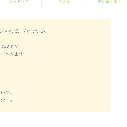
ランキング
ラクダ
空き家リスト
”があれば、それでいい。
クの話まで。
いておきます。
といて。
うの。」