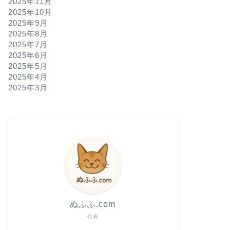
2025年11月
2025年10月
2025年9月
なんの役にも立たない日もあります。
2025年8月
今年も福島か
2025年7月
藤錦と、おす
2025年6月
※今年も福島の実家か
2025年5月
の話というより、毎年
2025年4月
箱が …
2025年3月
なんの役にも立たない日もあります。
持ち歩く祈り
リオを買い直
※エスカプラーリオと
した。調べてみると南
すが、思い出した …
ぬふふ.com
代表