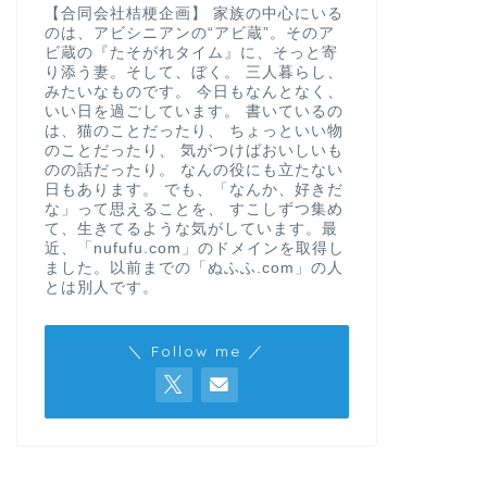
なんの役にも立たない日もあります。
禁煙328日目
【合同会社桔梗企画】 家族の中心にいる
のは、アビシニアンの“アビ蔵”。そのア
変わらなかっ
ビ蔵の『たそがれタイム』に、そっと寄
り添う妻。そして、ぼく。 三人暮らし、
※2025年7月1日か
みたいなものです。 今日もなんとなく、
とが“努力”じゃなくな
いい日を過ごしています。 書いているの
は、猫のことだったり、 ちょっといい物
のことだったり、 気がつけばおいしいも
のの話だったり。 なんの役にも立たない
日もあります。 でも、「なんか、好きだ
な」って思えることを、 すこしずつ集め
なんの役にも立たない日もあります。
ソイリッチを買
て、生きてるような気がしています。最
近、「nufufu.com」のドメインを取得し
って良かった
ました。以前までの「ぬふふ.com」の人
ど）
とは別人です。
※ショップジャパンの
リッチ」の感想です。
＼ Follow me ／
す。 …
なんの役にも立たない日もあります。
3月のアビ蔵占
き出す春の運