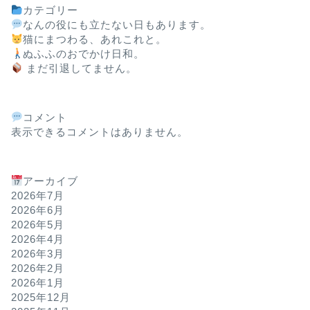
カテゴリー
なんの役にも立たない日もあります。
猫にまつわる、あれこれと。
ぬふふのおでかけ日和。
まだ引退してません。
なんの役にも立たない日もあります。
KY-42Cを
頃を思い出し
コメント
KY-42Cというガラ
表示できるコメントはありません。
画面をアビ蔵にして、
タイとは違 …
アーカイブ
2026年7月
2026年6月
なんの役にも立たない日もあります。
禁煙して1年
2026年5月
年でした。
2026年4月
2026年3月
26年間吸っていたタ
2026年2月
ると、「禁煙を頑張っ
2026年1月
ていった一年」だ …
2025年12月