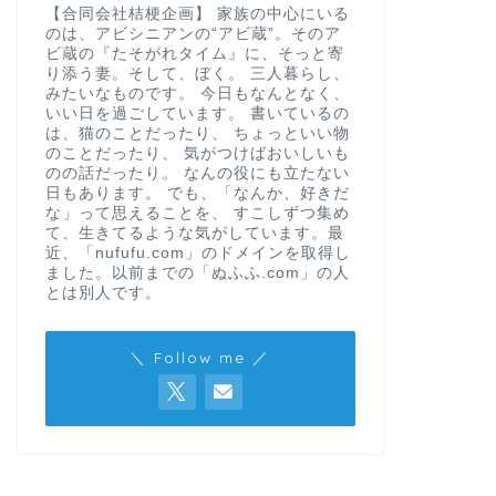
なんの役にも立たない日もあります。
禁煙328日目
【合同会社桔梗企画】 家族の中心にいる
のは、アビシニアンの“アビ蔵”。そのア
変わらなかっ
ビ蔵の『たそがれタイム』に、そっと寄
り添う妻。そして、ぼく。 三人暮らし、
※2025年7月1日か
みたいなものです。 今日もなんとなく、
とが“努力”じゃなくな
いい日を過ごしています。 書いているの
は、猫のことだったり、 ちょっといい物
のことだったり、 気がつけばおいしいも
のの話だったり。 なんの役にも立たない
日もあります。 でも、「なんか、好きだ
な」って思えることを、 すこしずつ集め
なんの役にも立たない日もあります。
ソイリッチを買
て、生きてるような気がしています。最
近、「nufufu.com」のドメインを取得し
って良かった
ました。以前までの「ぬふふ.com」の人
ど）
とは別人です。
※ショップジャパンの
リッチ」の感想です。
＼ Follow me ／
す。 …
なんの役にも立たない日もあります。
3月のアビ蔵占
き出す春の運