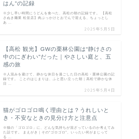
はん”の記録
※少し早い時間にうどんを食べた、高松の朝の記録です。 【高松
さぬき麺業 松並店】肉ぶっかけとおでんで迎える、ちょっとし
あ …
2025年5月5日
【高松 観光】GWの栗林公園は“静けさの
中のにぎわい”だった｜やさしい庭と、五
感の旅
※人混みを避けて、静かな休日を過ごした日の高松・栗林公園の記
録です。 ことのはじまりは、ふと思い立った朝｜高松で静かな休
日 …
2025年5月4日
猫がゴロゴロ鳴く理由とは？うれしいと
き・不安なときの見分け方と注意点
※猫の「ゴロゴロ」に、どんな気持ちが混ざっているのか考えてみ
た話です。 まえがき｜その“ゴロゴロ”、いったい何がまじって
る …