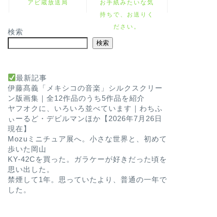
アビ蔵放送局
お手紙みたいな気
持ちで、お送りく
ださい。
検索
検索
最新記事
伊藤髙義「メキシコの音楽」シルクスクリー
ン版画集｜全12作品のうち5作品を紹介
ヤフオクに、いろいろ並べています｜わちふ
ぃーるど・デビルマンほか【2026年7月26日
現在】
Mozuミニチュア展へ。小さな世界と、初めて
歩いた岡山
KY-42Cを買った。ガラケーが好きだった頃を
思い出した。
禁煙して1年。思っていたより、普通の一年で
した。