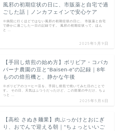
風邪の初期症状の日に、市販薬と自宅で過
ごした話｜ノンカフェインで安心ケア
※病院に行くほどではない風邪の初期症状の日に、 市販薬と自宅
で静かに過ごした一日の記録です。 風邪の初期症状って、ほん
と …
2025年5月9日
【手回し焙煎の始め方】ボリビア・コパカ
バーナ農園の豆と“Baisen-e”の記録｜8年
ものの焙煎機と、静かな午後
※ボリビアのコーヒー豆を、手回し焙煎で焼いてみた日のことで
す。 その日、天気はふつうだったけど、この部屋の中だけ、ちょ
っと …
2025年5月6日
【高松 さぬき麺業】肉ぶっかけとおにぎ
り、おでんで迎える朝｜“ちょっといいご