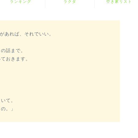
ランキング
ラクダ
空き家リスト
”があれば、それでいい。
クの話まで。
いておきます。
といて。
うの。」