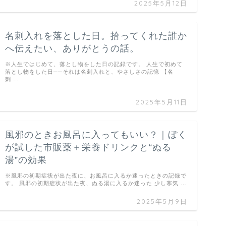
2025年5月12日
名刺入れを落とした日。拾ってくれた誰か
へ伝えたい、ありがとうの話。
※人生ではじめて、落とし物をした日の記録です。 人生で初めて
落とし物をした日──それは名刺入れと、やさしさの記憶 【名
刺 …
2025年5月11日
風邪のときお風呂に入ってもいい？｜ぼく
が試した市販薬＋栄養ドリンクと“ぬる
湯”の効果
※風邪の初期症状が出た夜に、お風呂に入るか迷ったときの記録で
す。 風邪の初期症状が出た夜、ぬる湯に入るか迷った 少し寒気 …
2025年5月9日