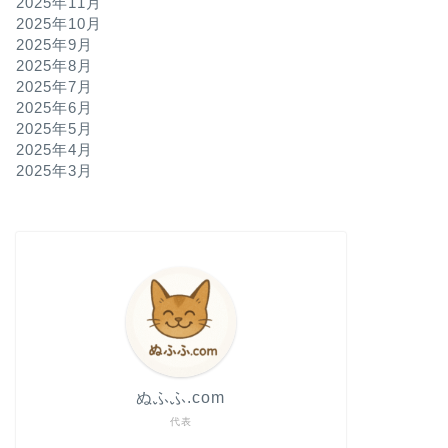
2025年11月
2025年10月
2025年9月
なんの役にも立たない日もあります。
2025年8月
今年も福島か
2025年7月
藤錦と、おす
2025年6月
※今年も福島の実家か
2025年5月
の話というより、毎年
2025年4月
箱が …
2025年3月
なんの役にも立たない日もあります。
持ち歩く祈り
リオを買い直
※エスカプラーリオと
した。調べてみると南
すが、思い出した …
ぬふふ.com
代表